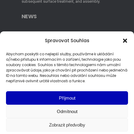
subsequent surface treatment, and assembly.
NEWS
Realized grants 2023
Spravovat Souhlas
Realized grants 2022
Abychom poskytli co nejlepší služby, používáme k ukládání
a/nebo přístupu k informacím o zařízení, technologie jako jsou
soubory cookies. Souhlas s těmito technologiemi nám umožní
Production
zpracovávat údaje, jako je chování při procházení nebo jedinečná
ID na tomto webu. Nesouhlas nebo odvolání souhlasu může
nepříznivě ovlivnit určité vlastnosti a funkce.
Injection Molding
Surface Treatments
Příjmout
Assembly
Odmítnout
Metrology
Zobrazit předvolby