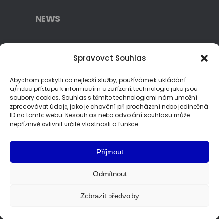
NEWS
Realized grants 2023
Spravovat Souhlas
Realized grants 2022
Abychom poskytli co nejlepší služby, používáme k ukládání
a/nebo přístupu k informacím o zařízení, technologie jako jsou
soubory cookies. Souhlas s těmito technologiemi nám umožní
Production
zpracovávat údaje, jako je chování při procházení nebo jedinečná
ID na tomto webu. Nesouhlas nebo odvolání souhlasu může
nepříznivě ovlivnit určité vlastnosti a funkce.
Injection Molding
Surface Treatments
Příjmout
Assembly
Odmítnout
Metrology
Zobrazit předvolby
© 2024 |
Expert Dev, s.r.o.
| Všechna práva vyhrazena