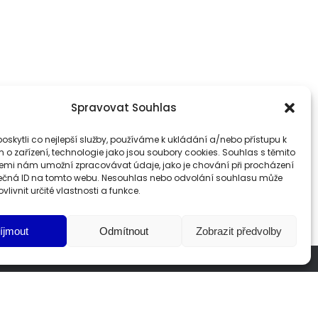
Spravovat Souhlas
skytli co nejlepší služby, používáme k ukládání a/nebo přístupu k
 o zařízení, technologie jako jsou soubory cookies. Souhlas s těmito
emi nám umožní zpracovávat údaje, jako je chování při procházení
ečná ID na tomto webu. Nesouhlas nebo odvolání souhlasu může
vlivnit určité vlastnosti a funkce.
íjmout
Odmítnout
Zobrazit předvolby