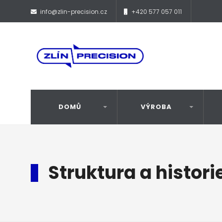
info@zlin-precision.cz
+420 577 057 011
DOMŮ
VÝROBA
Struktura a histori