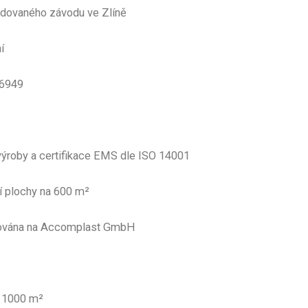
udovaného závodu ve Zlíně
í
TS 16949
ýroby a certifikace EMS dle ISO 14001
cí plochy na 600 m²
nována na Accomplast GmbH
o 1000 m²