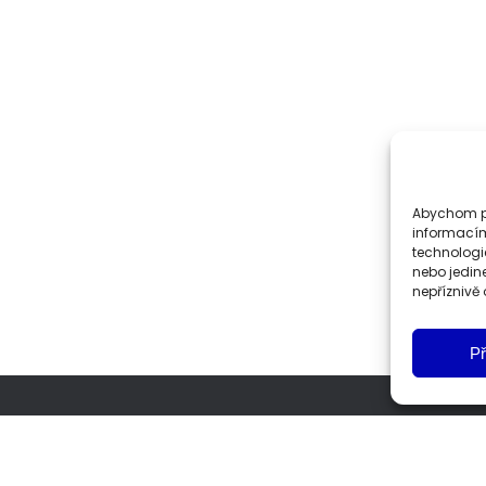
Abychom po
informacím
technologi
nebo jedin
nepříznivě o
Př