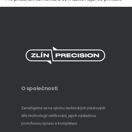
O společnosti
Zaměřujeme se na výrobu technických plastových
dílů technologií vstřikování, jejich následnou
povrchovou úpravu a kompletaci.